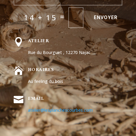
=
14 + 15
ENVOYER
ATELIER

Rue du Bourguet , 12270 Najac
HORAIRES

Au feeling du bois
EMAIL

atelier@lesplanchescourbes.com