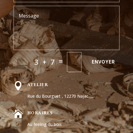
=
3 + 7
ENVOYER
ATELIER

Rue du Bourguet , 12270 Najac
HORAIRES

Au feeling du bois