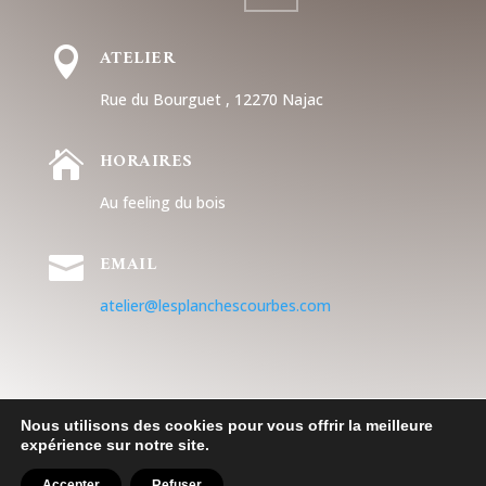
ATELIER

Rue du Bourguet , 12270 Najac
HORAIRES

Au feeling du bois
EMAIL

atelier@lesplanchescourbes.com
Nous utilisons des cookies pour vous offrir la meilleure
expérience sur notre site.
Accepter
Refuser