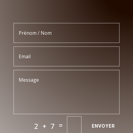
=
2 + 7
ENVOYER